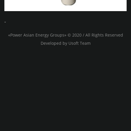
-
«Power Asian Energy Groups» © 2020 / All Rights Reserved
Developed by
Usoft
Team