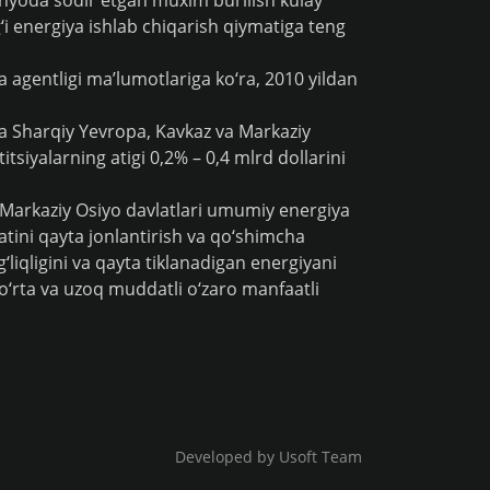
dunyoda sodir etgan muxim burilish kulay
g‘i energiya ishlab chiqarish qiymatiga teng
a agentligi ma’lumotlariga ko‘ra, 2010 yildan
va Sharqiy Yevropa, Kavkaz va Markaziy
siyalarning atigi 0,2% – 0,4 mlrd dollarini
 Markaziy Osiyo davlatlari umumiy energiya
atini qayta jonlantirish va qo‘shimcha
liqligini va qayta tiklanadigan energiyani
o‘rta va uzoq muddatli o‘zaro manfaatli
Developed by
Usoft
Team