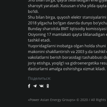
Shu bilan birga, qayta tiklanadigan energiy
sharoyit yaratadi. Xususan o‘sha yilda qayta 
bo‘ldi.
Shu bilan birga, quyosh elektr stansiyalarini
2018 yilgacha bo‘lgan davrda dunyo bo‘yich
Bunday sharoitda BMT Iqtisodiy komissiyasi 
Osiyoning 17 mamlakati qayta tiklanadigan en
tashkil etadi.
Yuqoridagilarni inobatga olgan holda shuni
makonini shakllantirish va 2003 y.da tashkil 
vakolatlarni berish borasidagi tashabbusi do
joriy etishga, yoqilg‘i va gidroenergetika r
dasturlarni amalga oshirishga xizmat kiladi.
Поделиться:
«Power Asian Energy Groups» © 2020 / All Rights