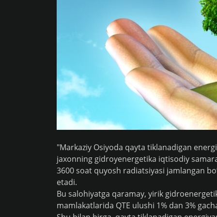
"Markaziy Osiyoda qayta tiklanadigan energi
jaxonning gidroyenergetika iqtisodiy samara
3600 soat quyosh radiatsiyasi jamlangan bo‘li
etadi.
Bu salohiyatga qaramay, yirik gidroenergeti
mamlakatlarida QTE ulushi 1% dan 3% gacha