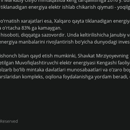
ani Markaziy Osiyo mintaqasida keng tarqalilishiga 2016 y. 
tiklanadigan energiya elektr ishlab chikarish qiymati - yoqil
 o‘rnatish xarajatlari esa, Xalqaro qayta tiklanadigan energiy
a o‘rtacha 83% ga kamaygan.
hisoboti, diqqatga sazovordir. Unda keltirilishicha Janubiy 
ergiya manbalarini rivojlantirish bo‘yicha dunyodagi investit
 ishonch bilan qayd etish mumkinki, Shavkat Mirziyoyevning
etilgan Muvofiqlashtiruvchi elektr energiyasi Kengashi faoliy
lzarb bo‘lib mintaka davlatlari munosabaatlari va o‘zaro bog‘
esurslaridan kompleks, oqilona foydalanishga yordam beradi, 
 Reserved