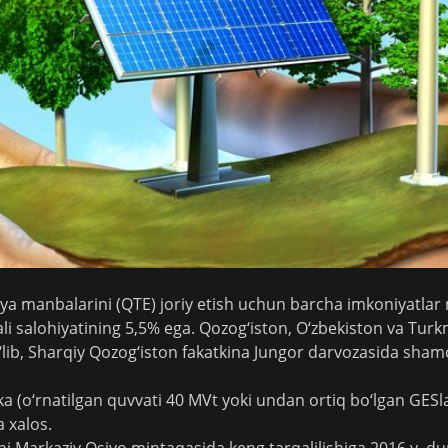
ya manbalarini (QTE) joriy etish uchun barcha imkoniyatlar m
li salohiyatining 5,5% ega. Qozog‘iston, O‘zbekiston va Tur
b, Sharqiy Qozog‘iston fakatkina Jungor darvozasida shamol p
ka (o‘rnatilgan quvvati 40 MVt yoki undan ortiq bo‘lgan GE
 xalos.