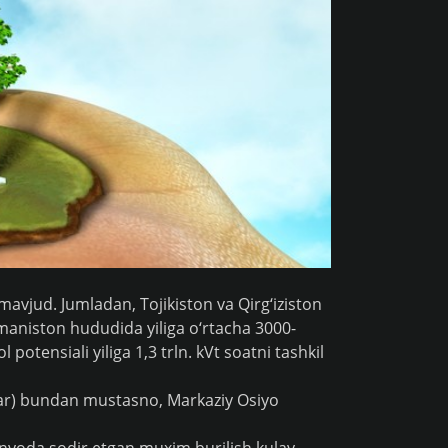
avjud. Jumladan, Tojikiston va Qirg‘iziston
kmaniston hududida yiliga o‘rtacha 3000-
otensiali yiliga 1,3 trln. kVt soatni tashkil
Slar) bundan mustasno, Markaziy Osiyo